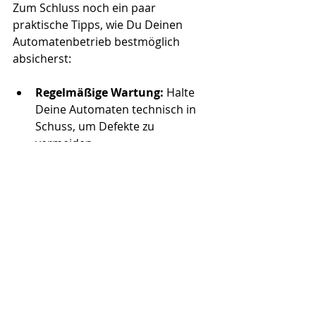
Zum Schluss noch ein paar 
praktische Tipps, wie Du Deinen 
Automatenbetrieb bestmöglich 
absicherst:
Regelmäßige Wartung:
 Halte 
Deine Automaten technisch in 
Schuss, um Defekte zu 
vermeiden.
Sicherer Standort:
 Wähle gut 
einsehbare und beleuchtete 
Plätze.
Dokumentation:
 Führe ein 
Schadensprotokoll und bewahre 
Belege auf.
Schutzmaßnahmen:
 Überlege, 
ob zusätzliche Sicherungen wie 
Kameras oder Alarmanlagen 
sinnvoll sind.