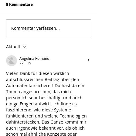
9 Kommentare
Kommentar verfassen...
Automatenversicherung
Den richtigen
Vorteile: Warum eine
Ansprechpartner 
Automatenversicherung
Automatenversi
Aktuell
unverzichtbar ist
finden –
Automatenversi
Angelina Romano
Kontakt aufnehm
22. Juni
gemacht
Vielen Dank für diesen wirklich 
aufschlussreichen Beitrag über den 
Automatenfairsicherer! Du hast da ein 
Thema angesprochen, das mich 
persönlich sehr beschäftigt und auch 
einige Fragen aufwirft. Ich finde es 
faszinierend, wie diese Systeme 
funktionieren und welche Technologien 
dahinterstecken. Das Ganze kommt mir 
auch irgendwie bekannt vor, als ob ich 
schon mal ähnliche Konzepte oder 